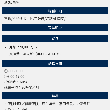
通訳, 事務
職種詳細
事務/ビザサポート/正社員/通訳/中国語/
英語能力
給与
月給 220,000円 ～
交通費一部支給（月額5万円まで)
勤務時間
①9:00-18:00
②8:00-17:00
(休憩時間 60分)
残業平均：20時間／月
待遇
・保険制度／健康保険、厚生年金、雇用保険、労災保険
・賞与／年2回