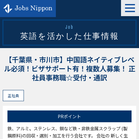
t
o
g
g
l
Job
e
英語を活かした仕事情報
n
a
v
i
g
【千葉県・市川市】中国語ネイティブレベ
a
t
ル必須！ビザサポート有！複数人募集！ 正
i
o
社員事務職☆受付・通訳
n
正社員
PRポイント
鉄、アルミ
、
ステンレス、銅など鉄・非鉄
金属
スクラップ (製
鋼
原料)の回収
・選別・加工を行う会社です
。
会社
の
新しく生