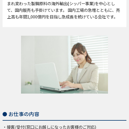
まれ変わった製鋼原料
の
海外輸出
(
シッパー事業)を中心とし
て、国内販売も手掛けています
。 国内工場の急増
とともに、売
上高
も年間
1,000億円を目指し急成長を続けている会社です
。
お仕事の内容
・接客/受付(窓口にお越しになったお客様のご対応)