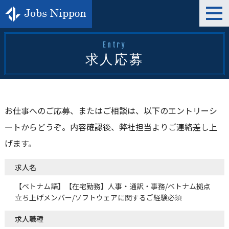
t
o
g
g
l
Entry
e
求人応募
n
a
v
i
g
a
t
お仕事へのご応募、またはご相談は、以下のエントリーシ
i
o
ートからどうぞ。内容確認後、弊社担当よりご連絡差し上
n
げます。
求人名
【ベトナム語】【在宅勤務】人事・通訳・事務/ベトナム拠点
立ち上げメンバー/ソフトウェアに関するご経験必須
求人職種