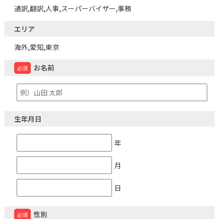
通訳,翻訳,人事,スーパーバイザー,事務
エリア
海外,愛知,東京
お名前
必須
生年月日
年
月
日
性別
必須