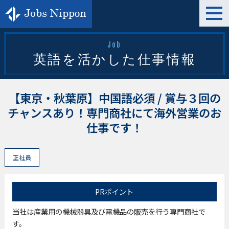
t
o
g
g
l
Job
e
英語を活かした仕事情報
n
a
v
i
g
【東京・秋葉原】中国語必須 / 賞与３回の
a
t
チャンスあり！専門商社にて海外営業のお
i
o
仕事です！
n
正社員
PRポイント
当社は産業用の機械器具及び電機品の販売を行う専門商社で
す。